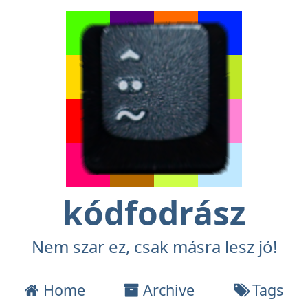
kódfodrász
Nem szar ez, csak másra lesz jó!
Home
Archive
Tags