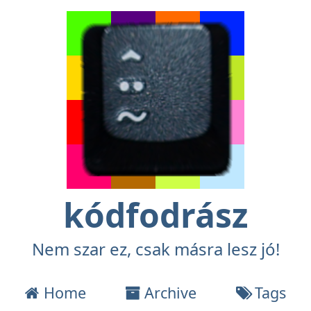
kódfodrász
Nem szar ez, csak másra lesz jó!
Home
Archive
Tags