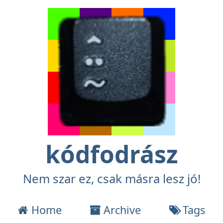
kódfodrász
Nem szar ez, csak másra lesz jó!
Home
Archive
Tags