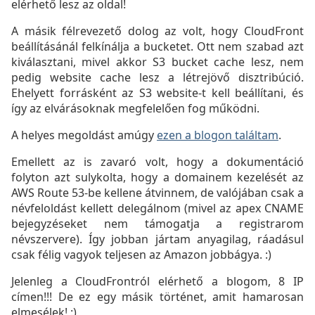
elérhető lesz az oldal!
A másik félrevezető dolog az volt, hogy CloudFront
beállításánál felkínálja a bucketet. Ott nem szabad azt
kiválasztani, mivel akkor S3 bucket cache lesz, nem
pedig website cache lesz a létrejövő disztribúció.
Ehelyett forrásként az S3 website-t kell beállítani, és
így az elvárásoknak megfelelően fog működni.
A helyes megoldást amúgy
ezen a blogon találtam
.
Emellett az is zavaró volt, hogy a dokumentáció
folyton azt sulykolta, hogy a domainem kezelését az
AWS Route 53-be kellene átvinnem, de valójában csak a
névfeloldást kellett delegálnom (mivel az apex CNAME
bejegyzéseket nem támogatja a registrarom
névszervere). Így jobban jártam anyagilag, ráadásul
csak félig vagyok teljesen az Amazon jobbágya. :)
Jelenleg a CloudFrontról elérhető a blogom, 8 IP
címen!!! De ez egy másik történet, amit hamarosan
elmesélek! :)