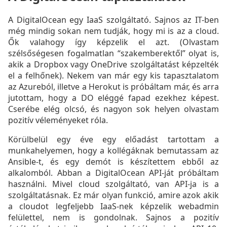
A DigitalOcean egy IaaS szolgáltató. Sajnos az IT-ben
még mindig sokan nem tudják, hogy mi is az a cloud.
Ők valahogy így képzelik el azt. (Olvastam
szélsőségesen fogalmatlan “szakemberektől” olyat is,
akik a Dropbox vagy OneDrive szolgáltatást képzelték
el a felhőnek). Nekem van már egy kis tapasztalatom
az Azureból, illetve a Herokut is próbáltam már, és arra
jutottam, hogy a DO eléggé fapad ezekhez képest.
Cserébe elég olcsó, és nagyon sok helyen olvastam
pozitív véleményeket róla.
Körülbelül egy éve egy előadást tartottam a
munkahelyemen, hogy a kollégáknak bemutassam az
Ansible-t, és egy demót is készítettem ebből az
alkalomból. Abban a DigitalOcean API-ját próbáltam
használni. Mivel cloud szolgáltató, van API-ja is a
szolgáltatásnak. Ez már olyan funkció, amire azok akik
a cloudot legfeljebb IaaS-nek képzelik webadmin
felülettel, nem is gondolnak. Sajnos a pozitív