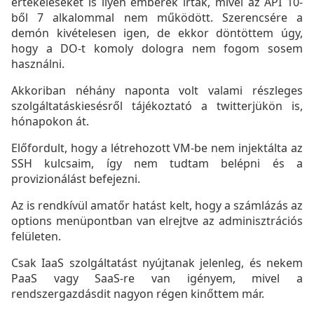
értékeléseket is ilyen emberek írták, mivel az API 10-
ből 7 alkalommal nem működött. Szerencsére a
demón kivételesen igen, de ekkor döntöttem úgy,
hogy a DO-t komoly dologra nem fogom sosem
használni.
Akkoriban néhány naponta volt valami részleges
szolgáltatáskiesésről tájékoztató a twitterjükön is,
hónapokon át.
Előfordult, hogy a létrehozott VM-be nem injektálta az
SSH kulcsaim, így nem tudtam belépni és a
provizionálást befejezni.
Az is rendkívül amatőr hatást kelt, hogy a számlázás az
options menüpontban van elrejtve az adminisztrációs
felületen.
Csak IaaS szolgáltatást nyújtanak jelenleg, és nekem
PaaS vagy SaaS-re van igényem, mivel a
rendszergazdásdit nagyon régen kinőttem már.