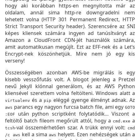
hogy aki korábban https-en megnyitotta már az
oldalam, annál sima http-re downgradelni nem
lehetett volna (HTTP 301 Permanent Redirect, HTTP
Strict Transport Security header). Szerencsére az SNI
képes kliensek számára ingyen ad tanúsítványt az
Amazon a CloudFront CDN-jét használók számára,
amit automatikusan megújít. Ezt az EFF-nek és a Let’s
Encrypt-nek köszönhetjük. Mire nem jó egy kis
verseny!
Összességében azonban AWS-be migrálás is egy
kisebb vesszőfutás volt. A blogot jelenleg a Pretzel
nevű Jekyll klónnal generálom, és az AWS Python
kliensével szerettem volna feltölteni. Windows alatt a
és a
eléggé gyenge élményt adnak. Az
virtualenv
pip
parancs egy nagyon furcsa batch file, ami egy
aws
GOTO
után python scriptként folytatódik… Viszont a
:EOF
feltöltő batch fileom megőrült attól, hogy a
a
cmd.exe
-val összemérhetően szar. A trükk ennyi volt:
tcsh
cmd
kell a sima
helyett. Ezen nehézségek után a
/c aws
aws