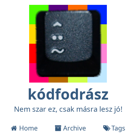
kódfodrász
Nem szar ez, csak másra lesz jó!
Home
Archive
Tags