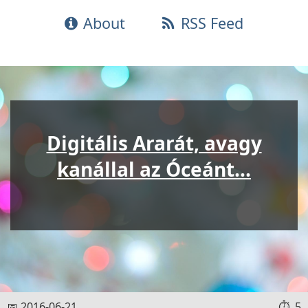
About
RSS Feed
Digitális Ararát, avagy
kanállal az Óceánt...
2016-06-21
5