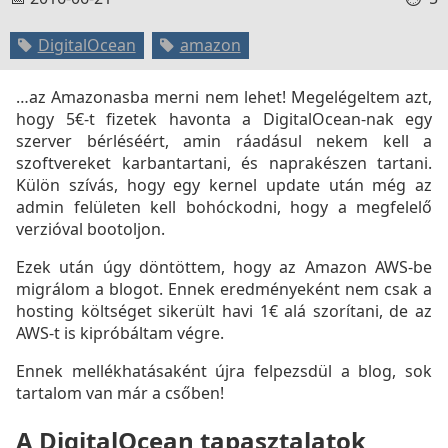
DigitalOcean
amazon
…az Amazonasba merni nem lehet! Megelégeltem azt,
hogy 5€-t fizetek havonta a DigitalOcean-nak egy
szerver bérléséért, amin ráadásul nekem kell a
szoftvereket karbantartani, és naprakészen tartani.
Külön szívás, hogy egy kernel update után még az
admin felületen kell bohóckodni, hogy a megfelelő
verzióval bootoljon.
Ezek után úgy döntöttem, hogy az Amazon AWS-be
migrálom a blogot. Ennek eredményeként nem csak a
hosting költséget sikerült havi 1€ alá szorítani, de az
AWS-t is kipróbáltam végre.
Ennek mellékhatásaként újra felpezsdül a blog, sok
tartalom van már a csőben!
A DigitalOcean tapasztalatok