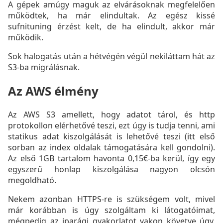
A gépek amúgy maguk az elvárásoknak megfelelően
működtek, ha már elindultak. Az egész kissé
sufnituning érzést kelt, de ha elindult, akkor már
működik.
Sok halogatás után a hétvégén végül nekiláttam hát az
S3-ba migrálásnak.
Az AWS élmény
Az AWS S3 amellett, hogy adatot tárol, és http
protokollon elérhetővé teszi, ezt úgy is tudja tenni, ami
statikus adat kiszolgálását is lehetővé teszi (itt első
sorban az index oldalak támogatására kell gondolni).
Az első 1GB tartalom havonta 0,15€-ba kerül, így egy
egyszerű honlap kiszolgálása nagyon olcsón
megoldható.
Nekem azonban HTTPS-re is szükségem volt, mivel
már korábban is úgy szolgáltam ki látogatóimat,
mégpedig az iparági gyakorlatot vakon követve úgy,