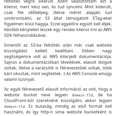
feltöltés végre sikerült. Azért választottam ezt a
klienst, mert kész van, és tud syncelni. Mint kiderült,
csak file időbélyeg, illetve méret alapján tud
szinkronizálni, az S3 által támogatott ETag-eket
figyelmen kívül hagyja. Ezzel egyelőre együtt kell éljek.
Később kénytelen leszek egy rendes klienst írni az AWS
SDK felhasználásával.
Innentől az S3-ba feltöltés után már csak website
kiszolgálást kellett beállítani. Ebben nagy
segítségemre volt az AWS kiterjedt dokumentációja.
Sajnos a dokumentációban tévedések, elavult dolgok
voltak, illetve a varázslók is félrevezetőek voltak, több
kárt okoztak, mint segítettek. :) Az AWS Console amúgy
valami iszonyat.
Az egyik félrevezető elavult információ az volt, hogy a
website bucket neve legyen
, de ha
domain.tld
CloudFront-ból szeretnénk kiszolgálni, akkor legyen
. Ez butaság, mindig az első formát kell
domain-tld
használni, és így http-n sima website bucketként is