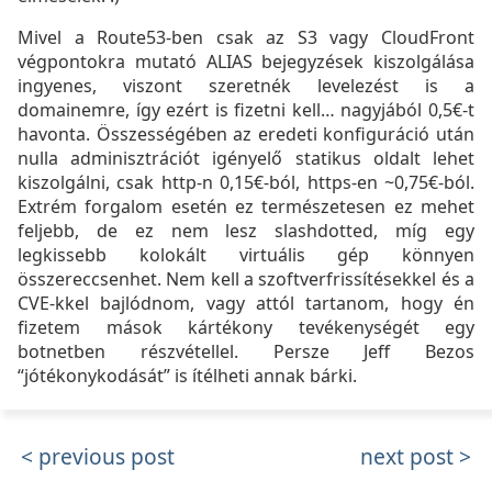
Mivel a Route53-ben csak az S3 vagy CloudFront
végpontokra mutató ALIAS bejegyzések kiszolgálása
ingyenes, viszont szeretnék levelezést is a
domainemre, így ezért is fizetni kell… nagyjából 0,5€-t
havonta. Összességében az eredeti konfiguráció után
nulla adminisztrációt igényelő statikus oldalt lehet
kiszolgálni, csak http-n 0,15€-ból, https-en ~0,75€-ból.
Extrém forgalom esetén ez természetesen ez mehet
feljebb, de ez nem lesz slashdotted, míg egy
legkissebb kolokált virtuális gép könnyen
összereccsenhet. Nem kell a szoftverfrissítésekkel és a
CVE-kkel bajlódnom, vagy attól tartanom, hogy én
fizetem mások kártékony tevékenységét egy
botnetben részvétellel. Persze Jeff Bezos
“jótékonykodását” is ítélheti annak bárki.
previous post
next post